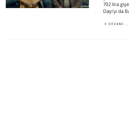
702 lira giş
Dayı'yı da B
DEVAMI...