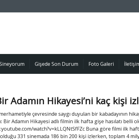
Sineyorum
Gişede Son Durum
Foto Galeri
İletişi
Bir Adamın Hikayesi’ni kaç kişi iz
 merhametiyle çevresinde saygı duyulan bir kabadayının hika
 Bir Adamın Hikayesi adlı filmin ilk hafta gişe hasılatı belli ol
.youtube.com/watch?v=kLLQNtSfFZc Buna göre filmi ilk haf
olduğu 331 sinemada 186 bin 200 kişi izlerken, toplam 4 mil