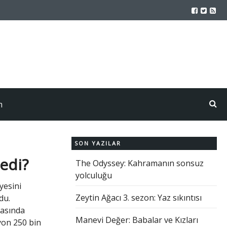
m
SON YAZILAR
ledi?
The Odyssey: Kahramanın sonsuz
yolculuğu
yesini
Zeytin Ağacı 3. sezon: Yaz sıkıntısı
du.
tasında
Manevi Değer: Babalar ve Kızları
yon 250 bin