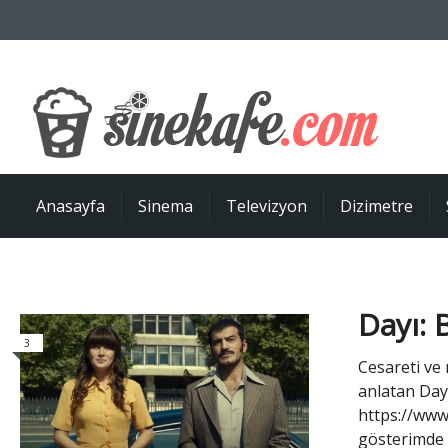
Anasayfa
Sinema
Televizyon
Dizimetre
Dayı: 
3
Cesareti ve
anlatan Dayı:
https://www
gösterimde 