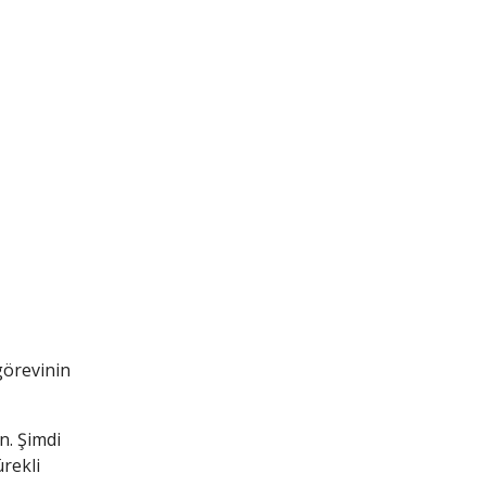
görevinin
n. Şimdi
rekli