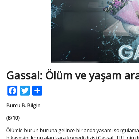
Gassal: Ölüm ve yaşam ara
Facebook
Twitter
Share
Burcu B. Bilgin
(8/10)
Ölümle burun buruna gelince bir anda yaşamı sorgulamaya b
hikayesini konu alan kara komedi dizisi Gassal, TRT’nin diji