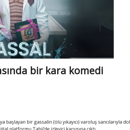
sında bir kara komedi
aşlayan bir gassalin (ölü yıkayıcı) varoluş sancılarıyla do
tal platformu Tabii’de izleyici karşısına çıktı.