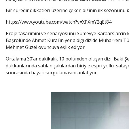
Bir süredir dikkatleri üzerine çeken dizinin ilk sezonunu iz
https://www.youtube.com/watch?v=XPXmY2qEt84
Proje tasarımını ve senaryosunu Sümeyye Karaarslan’ın ka
Başrolünde Ahmet Kural’ın yer aldığı dizide Muharrem Tü
Mehmet Güzel oyuncuya eşlik ediyor.
Ortalama 30’ar dakikalık 10 bölümden oluşan dizi, Baki Ş
dükkanlarında satılan çakılardan biriyle espri yollu sata
sonrasında hayatı sorgulamasını anlatıyor.