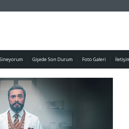
Sineyorum
Gişede Son Durum
Foto Galeri
İletişi