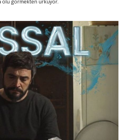
nda ölü görmekten ürküyor.