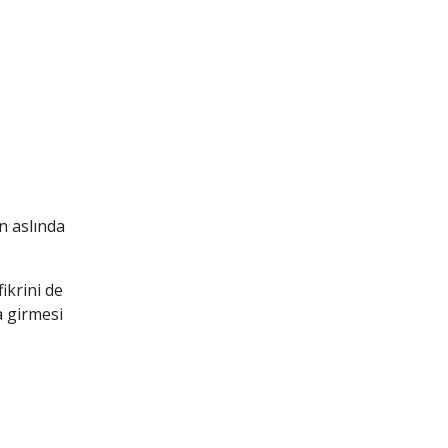
n aslında
ikrini de
a girmesi