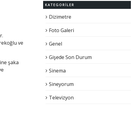
KATEGORILER
Dizimetre
Foto Galeri
r.
rekoğlu ve
Genel
Gişede Son Durum
sine şaka
ve
Sinema
Sineyorum
Televizyon