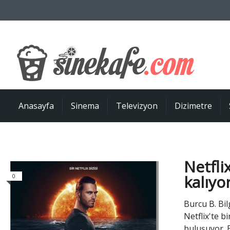
Anasayfa
Sinema
Televizyon
Dizimetre
Netfli
kalıyo
0
Burcu B. Bil
Netflix'te bi
buluşuyor. B