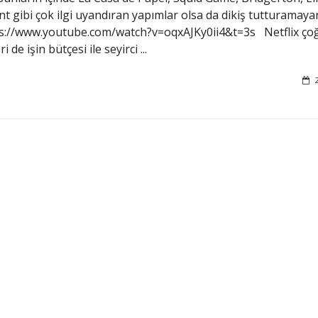
t gibi çok ilgi uyandıran yapımlar olsa da dikiş tutturamaya
ps://www.youtube.com/watch?v=oqxAJKy0ii4&t=3s Netflix ç
eri de işin bütçesi ile seyirci ...