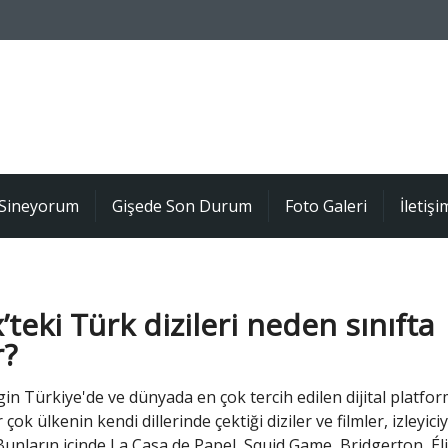
Sineyorum
Gişede Son Durum
Foto Galeri
İletişi
x’teki Türk dizileri neden sınıfta
r?
gin Türkiye'de ve dünyada en çok tercih edilen dijital platfo
r çok ülkenin kendi dillerinde çektiği diziler ve filmler, izleyiciy
unların içinde La Casa de Papel, Squid Game, Bridgerton, Éli