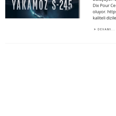
Dix Pour Cen
oluyor. htt
kaliteli dizil
DEVAMI...