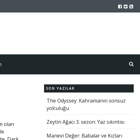
m
SON YAZILAR
The Odyssey: Kahramanın sonsuz
yolculuğu
Zeytin Ağacı 3. sezon: Yaz sıkıntısı
rm olan
le
Manevi Değer: Babalar ve Kızları
te, Dark,