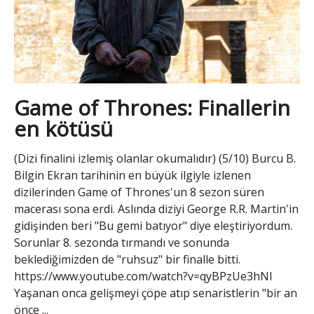
Game of Thrones: Finallerin
en kötüsü
(Dizi finalini izlemiş olanlar okumalıdır) (5/10) Burcu B.
Bilgin Ekran tarihinin en büyük ilgiyle izlenen
dizilerinden Game of Thrones'un 8 sezon süren
macerası sona erdi. Aslında diziyi George R.R. Martin'in
gidişinden beri "Bu gemi batıyor" diye eleştiriyordum.
Sorunlar 8. sezonda tırmandı ve sonunda
beklediğimizden de "ruhsuz" bir finalle bitti.
https://www.youtube.com/watch?v=qyBPzUe3hNI
Yaşanan onca gelişmeyi çöpe atıp senaristlerin "bir an
önce ...