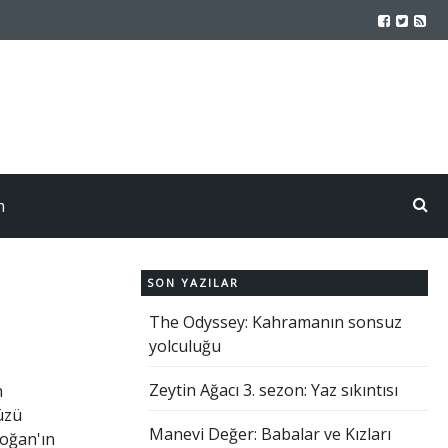
m
SON YAZILAR
The Odyssey: Kahramanın sonsuz
yolculuğu
Zeytin Ağacı 3. sezon: Yaz sıkıntısı
n
üzü
Manevi Değer: Babalar ve Kızları
doğan'ın