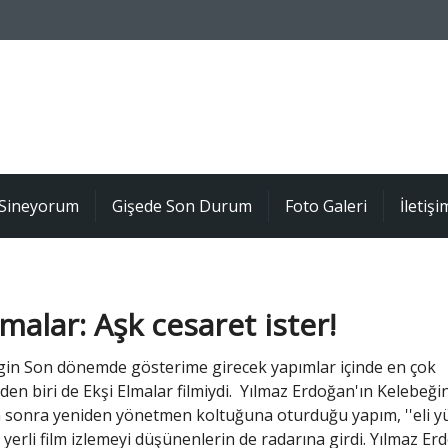
Sineyorum
Gişede Son Durum
Foto Galeri
İletişi
lmalar: Aşk cesaret ister!
lgin Son dönemde gösterime girecek yapımlar içinde en çok
en biri de Ekşi Elmalar filmiydi. Yılmaz Erdoğan'ın Kelebeği
 sonra yeniden yönetmen koltuğuna oturduğu yapım, ''eli y
 yerli film izlemeyi düşünenlerin de radarına girdi. Yılmaz Er