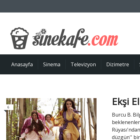
Anasayfa
Sinema
Televizyon
Dizimetre
Ekşi E
6
Burcu B. Bi
beklenenlerd
Rüyası'ndan
düzgün'' bir