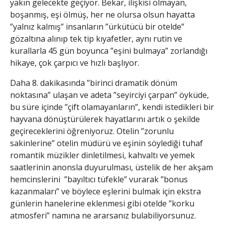
yakın gelecekte geçiyor. Bekar, ilişkisi olmayan,
boşanmış, eşi ölmüş, her ne olursa olsun hayatta
”yalnız kalmış” insanların ”ürkütücü bir otelde”
gözaltına alınıp tek tip kıyafetler, aynı rutin ve
kurallarla 45 gün boyunca ”eşini bulmaya” zorlandığı
hikaye, çok çarpıcı ve hızlı başlıyor.
Daha 8. dakikasında ”birinci dramatik dönüm
noktasına” ulaşan ve adeta ”seyirciyi çarpan” öyküde,
bu süre içinde ”çift olamayanların”, kendi istedikleri bir
hayvana dönüştürülerek hayatlarını artık o şekilde
geçireceklerini öğreniyoruz. Otelin ”zorunlu
sakinlerine” otelin müdürü ve eşinin söylediği tuhaf
romantik müzikler dinletilmesi, kahvaltı ve yemek
saatlerinin anonsla duyurulması, üstelik de her akşam
hemcinslerini ”bayıltıcı tüfekle” vurarak ”bonus
kazanmaları” ve böylece eşlerini bulmak için ekstra
günlerin hanelerine eklenmesi gibi otelde ”korku
atmosferi” namına ne ararsanız bulabiliyorsunuz.