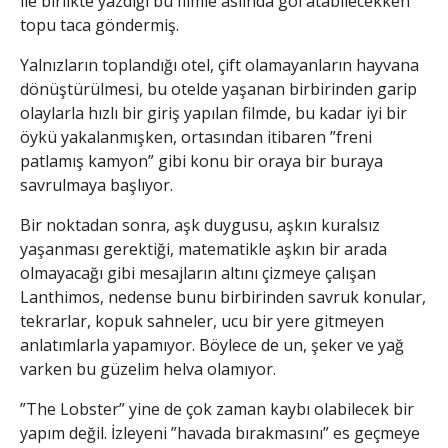
ile birlikte yazdığı bu filmle aslında gol atabilecekken
topu taca göndermiş.
Yalnızların toplandığı otel, çift olamayanların hayvana
dönüştürülmesi, bu otelde yaşanan birbirinden garip
olaylarla hızlı bir giriş yapılan filmde, bu kadar iyi bir
öykü yakalanmışken, ortasından itibaren ”freni
patlamış kamyon” gibi konu bir oraya bir buraya
savrulmaya başlıyor.
Bir noktadan sonra, aşk duygusu, aşkın kuralsız
yaşanması gerektiği, matematikle aşkın bir arada
olmayacağı gibi mesajların altını çizmeye çalışan
Lanthimos, nedense bunu birbirinden savruk konular,
tekrarlar, kopuk sahneler, ucu bir yere gitmeyen
anlatımlarla yapamıyor. Böylece de un, şeker ve yağ
varken bu güzelim helva olamıyor.
”The Lobster” yine de çok zaman kaybı olabilecek bir
yapım değil. İzleyeni ”havada bırakmasını” es geçmeye