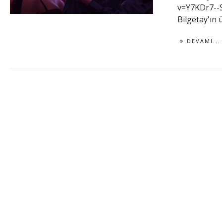
v=Y7KDr7--Sv
Bilgetay'ın ü
DEVAMI...