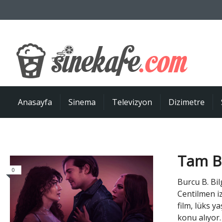
Anasayfa
Sinema
Televizyon
Dizimetre
Tam Bi
0
Burcu B. Bil
Centilmen iz
film, lüks 
konu alıyor.