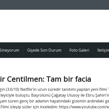
Sineyorum
Gişede Son Durum
Foto Galeri
İletişi
r Centilmen: Tam bir facia
gin (3.0/10) Netflix'in uzun süredir tanıtımı yapılan yeni filmi
leyiciyle buluştu. Başrolünü Çağatay Ulusoy ile Ebru Şahin'in
yaşam süren genç bir adamın hayatındaki gizemin ardındaki ge
 Filmi izleyip sizler için inceledim: https://www.youtube.com/