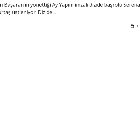
an Başaran’ın yönettiği Ay Yapım imzalı dizide başrolü Seren
taş üstleniyor. Dizide ...
1