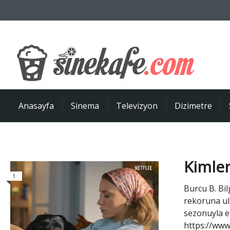
Anasayfa
Sinema
Televizyon
Dizimetre
Kimler
1
Burcu B. Bil
rekoruna ula
sezonuyla ek
https://www