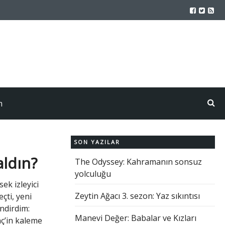
m
SON YAZILAR
aldın?
The Odyssey: Kahramanın sonsuz
yolculuğu
ek izleyici
Zeytin Ağacı 3. sezon: Yaz sıkıntısı
çti, yeni
endirdim:
Manevi Değer: Babalar ve Kızları
ç’in kaleme