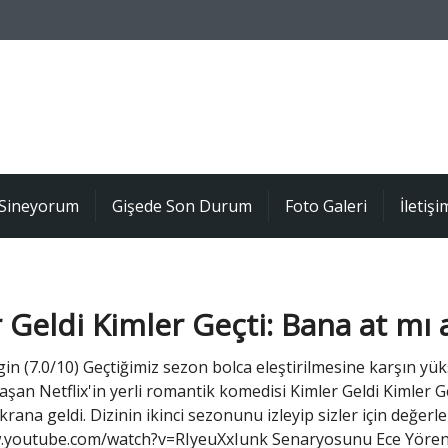
Sineyorum
Gişede Son Durum
Foto Galeri
İletişi
 Geldi Kimler Geçti: Bana at mı 
gin (7.0/10) Geçtiğimiz sezon bolca eleştirilmesine karşın yüks
şan Netflix'in yerli romantik komedisi Kimler Geldi Kimler Ge
rana geldi. Dizinin ikinci sezonunu izleyip sizler için değerl
.youtube.com/watch?v=RIyeuXxIunk Senaryosunu Ece Yören