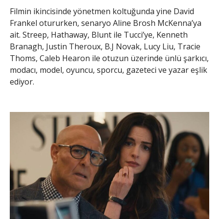
Filmin ikincisinde yönetmen koltuğunda yine David
Frankel otururken, senaryo Aline Brosh McKenna’ya
ait. Streep, Hathaway, Blunt ile Tucci’ye, Kenneth
Branagh, Justin Theroux, B.J Novak, Lucy Liu, Tracie
Thoms, Caleb Hearon ile otuzun üzerinde ünlü şarkıcı,
modacı, model, oyuncu, sporcu, gazeteci ve yazar eşlik
ediyor.