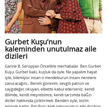
Gurbet Kuşu’nun
kaleminden unutulmaz aile
dizileri
Garine B. Seropyan Öncelikle merhabalar. Ben Gurbet
Kuşu. Gurbet baki, kuşluk da öyle. Ne yapalım hayat
işte, bilemiyor insan o mendeburun insanı nerelere
savuracağını... Benim görevim, sevgili patron ve
saygıdeğer okuyan, elbette kabul ederseniz, kendi
dilimde, kendi meşrebimce, kendi tarzımda baĞzı
diziler hakkında çiziktirmek. Benden öyle, bizim
minnak kadın, Big Boss kedi patronumuz gibi düzgün