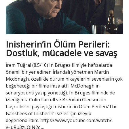
Inisherin’in Ölüm Perileri:
Dostluk, mücadele ve savaş
İrem Tuğral (8.5/10) In Bruges filmiyle hafızalarda
önemli bir yer edinen İrlandalı yönetmen Martin
Mcdonagh, özellikle durum hikayelerini sevenlerin çok
beğeneceği bir filme imza attı. McDonagh'ın
senaryosunu yazıp yönettiği, In Bruges filminde de
izlediğimiz Colin Farrell ve Brendan Gleeson’un
başrollerini paylaştığı Inisherin'in Ölüm Perileri/The
Banshees of Inisherin'i sizler için izleyip
değerlendirdim. https://www.youtube.com/watch?
v=uRu3zLOJN2c ...