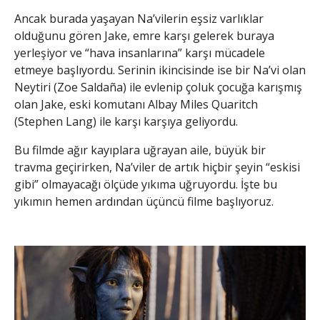
Ancak burada yaşayan Na’vilerin eşsiz varlıklar
olduğunu gören Jake, emre karşı gelerek buraya
yerleşiyor ve “hava insanlarına” karşı mücadele
etmeye başlıyordu. Serinin ikincisinde ise bir Na’vi olan
Neytiri (Zoe Saldaña) ile evlenip çoluk çocuğa karışmış
olan Jake, eski komutanı Albay Miles Quaritch
(Stephen Lang) ile karşı karşıya geliyordu.
Bu filmde ağır kayıplara uğrayan aile, büyük bir
travma geçirirken, Na’viler de artık hiçbir şeyin “eskisi
gibi” olmayacağı ölçüde yıkıma uğruyordu. İşte bu
yıkımın hemen ardından üçüncü filme başlıyoruz.