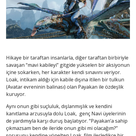
Hikaye bir taraftan insanlarla, diğer taraftan birbiriyle
savaşan “mavi kabileyi” gitgide yükselen bir aksiyonun
içine sokarken, her karakter kendi sınavını veriyor.
Loak, intikam aldığı için kabile dışına itilen bir tulkun
(Avatar evreninin balinası) olan Payakan ile özdeşlik
kuruyor.
Aynı onun gibi suçluluk, dışlanmışlık ve kendini
kanıtlama arzusuyla dolu Loak, genç Navi üyelerinin
de yardımıyla karşı duruş başlatıyor. “Payakan’a sahip
çıkmazsam ben de ileride onun gibi mi olacağım?”
sorusunu kendine yönelten Loak, film ilerledikçe bir