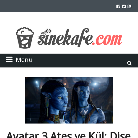
Menu
Avatar 3 Ateş ve Kül: Dişe