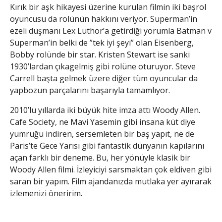
Kırık bir aşk hikayesi üzerine kurulan filmin iki başrol
oyuncusu da rolünün hakkını veriyor. Superman’in
ezeli düşmanı Lex Luthor’a getirdiği yorumla Batman v
Superman’in belki de ”tek iyi şeyi” olan Eisenberg,
Bobby rolünde bir star. Kristen Stewart ise sanki
1930’lardan çıkagelmiş gibi rolüne oturuyor. Steve
Carrell başta gelmek üzere diğer tüm oyuncular da
yapbozun parçalarını başarıyla tamamlıyor.
2010’lu yıllarda iki büyük hite imza attı Woody Allen.
Cafe Society, ne Mavi Yasemin gibi insana küt diye
yumruğu indiren, sersemleten bir baş yapıt, ne de
Paris’te Gece Yarısı gibi fantastik dünyanın kapılarını
açan farklı bir deneme. Bu, her yönüyle klasik bir
Woody Allen filmi. İzleyiciyi sarsmaktan çok eldiven gibi
saran bir yapım. Film ajandanızda mutlaka yer ayırarak
izlemenizi öneririm.