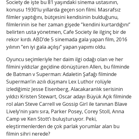
Society de işte bu 81 yaşındaki sinema ustasının,
konusu 1930’lu yıllarda geçen son filmi. Masrafsız
filmler yaptığını, bütçesini kendisinin bulduğunu,
filmlerinin ise her zaman gişede ”kendini kurtardığını”
belirten usta yönetmen, Cafe Society ile ilginç bir de
rekor kırdı. ABD’de 5 sinemada gala yapan film, 2016
yılının ”en iyi gala açılışı” yapan yapımı oldu.
Oyuncu seçimleriyle her daim ilgi odağı olan ve her
filmini yıldızlar geçidine dönüştüren Allen, bu filminde
de Batman v Superman: Adaletin Şafağı filminde
Superman’in azılı düşmanı Lex Luthor rolüyle
izlediğimiz Jesse Eisenberg, Alacakaranlık serisinin
yıldızı Kristen Stewart, Oscar adayı Büyük Açık filminde
rol alan Steve Carrell ve Gossip Girl ile tanınan Blave
Lively’nin yanı sıra, Parker Posey, Corey Stoll, Anna
Camp ve Ken Stott’ı buluşturuyor. Peki,
eleştirmenlerden de çok parlak yorumlar alan bu
filmin sihri nerede?