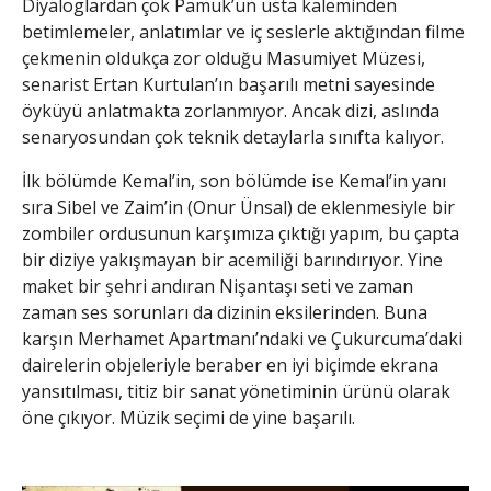
Diyaloglardan çok Pamuk’un usta kaleminden
betimlemeler, anlatımlar ve iç seslerle aktığından filme
çekmenin oldukça zor olduğu Masumiyet Müzesi,
senarist Ertan Kurtulan’ın başarılı metni sayesinde
öyküyü anlatmakta zorlanmıyor. Ancak dizi, aslında
senaryosundan çok teknik detaylarla sınıfta kalıyor.
İlk bölümde Kemal’in, son bölümde ise Kemal’in yanı
sıra Sibel ve Zaim’in (Onur Ünsal) de eklenmesiyle bir
zombiler ordusunun karşımıza çıktığı yapım, bu çapta
bir diziye yakışmayan bir acemiliği barındırıyor. Yine
maket bir şehri andıran Nişantaşı seti ve zaman
zaman ses sorunları da dizinin eksilerinden. Buna
karşın Merhamet Apartmanı’ndaki ve Çukurcuma’daki
dairelerin objeleriyle beraber en iyi biçimde ekrana
yansıtılması, titiz bir sanat yönetiminin ürünü olarak
öne çıkıyor. Müzik seçimi de yine başarılı.