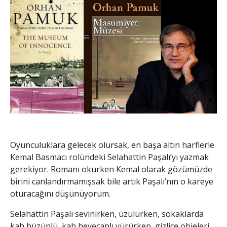
Oyunculuklara gelecek olursak, en başa altın harflerle
Kemal Basmacı rolündeki Selahattin Paşalı’yı yazmak
gerekiyor. Romanı okurken Kemal olarak gözümüzde
birini canlandırmamışsak bile artık Paşalı’nın o kareye
oturacağını düşünüyorum.
Selahattin Paşalı sevinirken, üzülürken, sokaklarda
kah hüzünlü, kah heyecanlı yürürken, gizlice objeleri