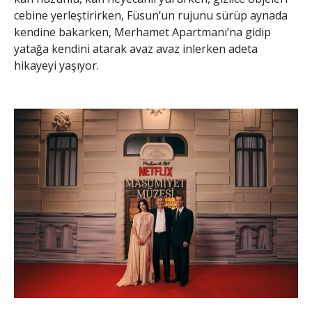
cebine yerleştirirken, Füsun’un rujunu sürüp aynada
kendine bakarken, Merhamet Apartmanı’na gidip
yatağa kendini atarak avaz avaz inlerken adeta
hikayeyi yaşıyor.