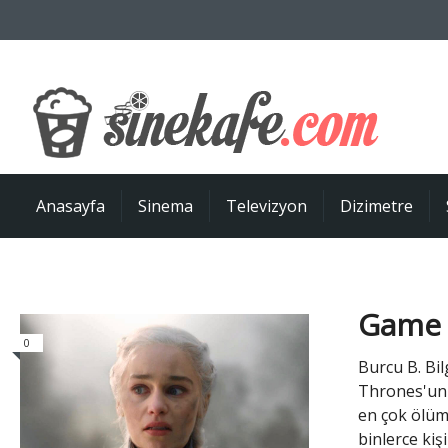
Anasayfa
Sinema
Televizyon
Dizimetre
Game o
0
Burcu B. Bil
Thrones'un 
en çok ölüm
binlerce kiş