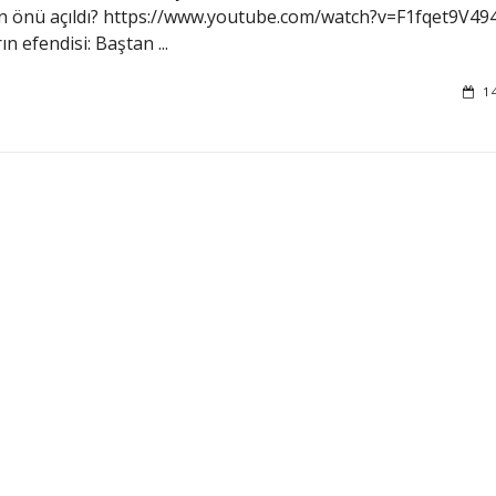
in önü açıldı? https://www.youtube.com/watch?v=F1fqet9V49
n efendisi: Baştan ...
1