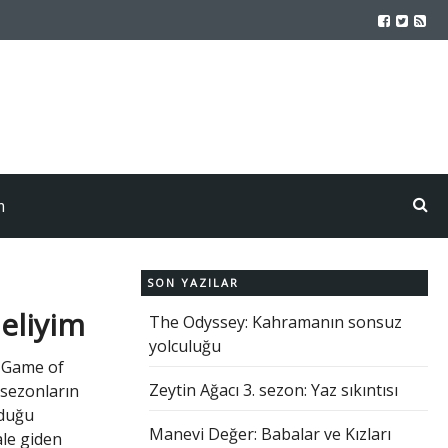
m
SON YAZILAR
eliyim
The Odyssey: Kahramanın sonsuz
yolculuğu
) Game of
Zeytin Ağacı 3. sezon: Yaz sıkıntısı
 sezonların
nduğu
Manevi Değer: Babalar ve Kızları
ale giden