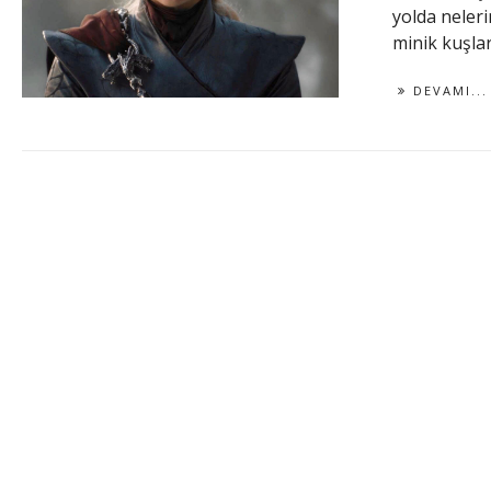
yolda neler
minik kuşları
DEVAMI...