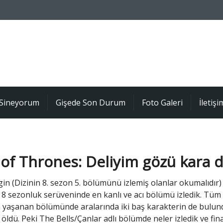
Sineyorum
Gişede Son Durum
Foto Galeri
İletişi
f Thrones: Deliyim gözü kara d
gin (Dizinin 8. sezon 5. bölümünü izlemiş olanlar okumalıdır
8 sezonluk serüveninde en kanlı ve acı bölümü izledik. Tüm
 yaşanan bölümünde aralarında iki baş karakterin de bulu
i öldü. Peki The Bells/Çanlar adlı bölümde neler izledik ve fin