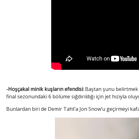
-Hoşçakal minik kuşların efendisi:
Baştan şunu belirtmek l
final sezonundaki 6 bölüme sığdırıldığı için jet hızıyla oluy
Bunlardan biri de Demir Taht’a Jon Snow’u geçirmeyi kaf