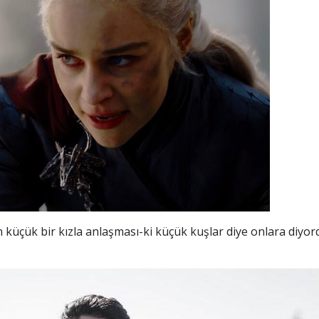
 küçük bir kızla anlaşması-ki küçük kuşlar diye onlara diy