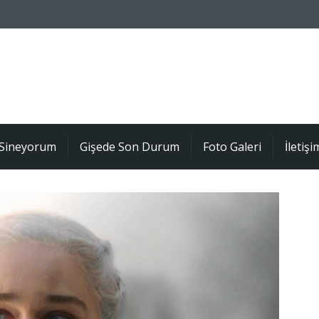
Sineyorum
Gişede Son Durum
Foto Galeri
İletişi