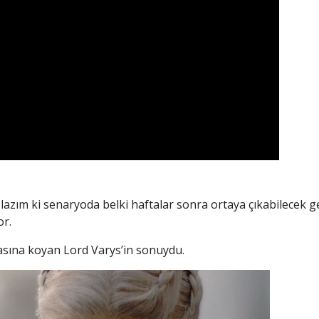
azım ki senaryoda belki haftalar sonra ortaya çıkabilecek g
or.
asına koyan Lord Varys’in sonuydu.