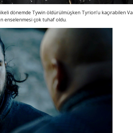
likeli dönemde Tywin öldürülmüşken Tyrion’u kaçırabilen Var
en enselenmesi çok tuhaf oldu.