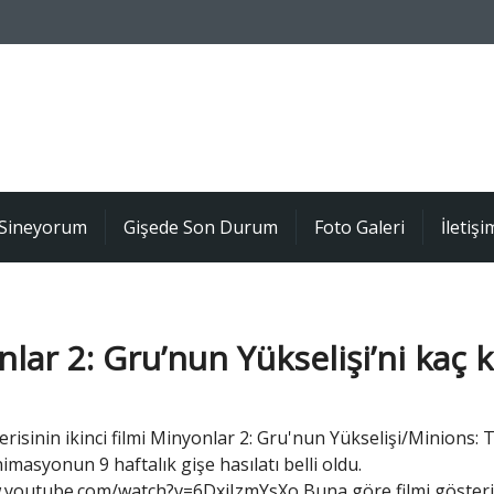
Sineyorum
Gişede Son Durum
Foto Galeri
İletişi
lar 2: Gru’nun Yükselişi’ni kaç k
risinin ikinci filmi Minyonlar 2: Gru'nun Yükselişi/Minions: 
nimasyonun 9 haftalık gişe hasılatı belli oldu.
.youtube.com/watch?v=6DxjJzmYsXo Buna göre filmi göster