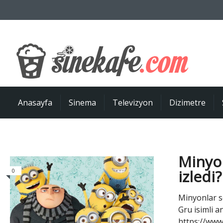
Anasayfa
Sinema
Televizyon
Dizimetre
Minyon
izledi?
0
Minyonlar se
Gru isimli a
https://www