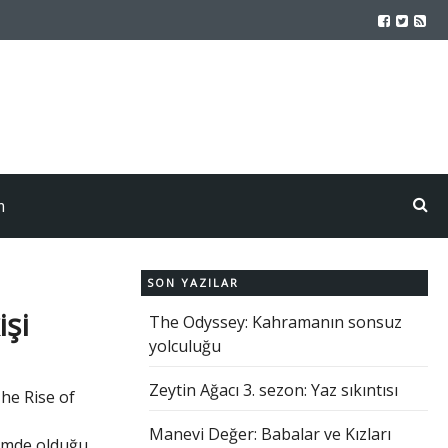
m
SON YAZILAR
işi
The Odyssey: Kahramanın sonsuz
yolculuğu
Zeytin Ağacı 3. sezon: Yaz sıkıntısı
The Rise of
Manevi Değer: Babalar ve Kızları
imde olduğu