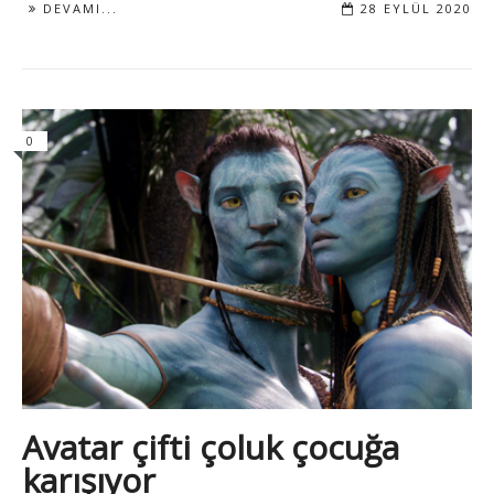
DEVAMI...
28 EYLÜL 2020
0
Avatar çifti çoluk çocuğa
karışıyor