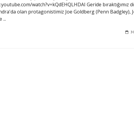
w.youtube.com/watch?v=kQdEHQLHDAI Geride bıraktığımız 
dra'da olan protagonistimiz Joe Goldberg (Penn Badgley), 
...
3