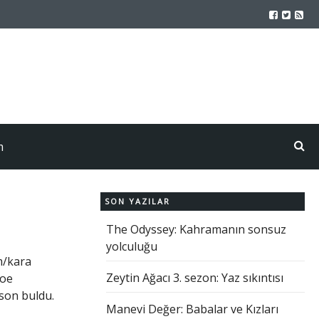
m
SON YAZILAR
The Odyssey: Kahramanın sonsuz
yolculuğu
im/kara
Zeytin Ağacı 3. sezon: Yaz sıkıntısı
Joe
 son buldu.
Manevi Değer: Babalar ve Kızları