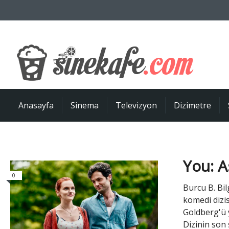
Anasayfa
Sinema
Televizyon
Dizimetre
You: A
0
Burcu B. Bil
komedi dizis
Goldberg'ü y
Dizinin son 