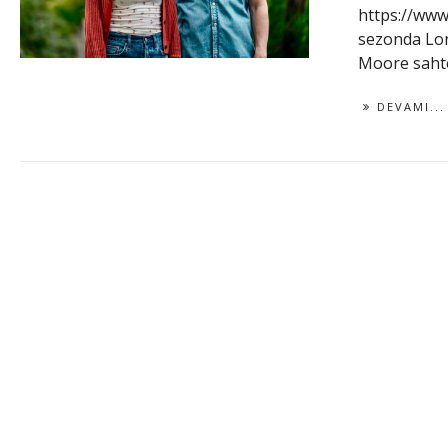
https://ww
sezonda Lon
Moore sahte 
DEVAMI...