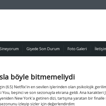
Sineyorum
Gişede Son Durum
Foto Galeri
İletişi
sla böyle bitmemeliydi
gin (6.5) Netflix'in en sevilen işlerinden olan psikolojik geril
i You, beşinci ve son sezonuyla ekrana geldi. Ana karakteri 
eniden New York'a getiren dizi, tartışma yaratan bir finalle
sezonunu izleyip sizler için değerlendirdim: