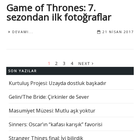
Game of Thrones: 7.
sezondan ilk fotoğraflar
DEVAMI...
21 NISAN 2017
1
2
3
4
NEXT
SON YAZILAR
Kurtuluş Projesi: Uzayda dostluk başkadır
Gelin/The Bride: Çirkinler de Sever
Masumiyet Müzesi: Mutlu aşk yoktur
Sinners: Oscar’ın “kafası karışık” favorisi
Stranger Things final: İyi bilirdik